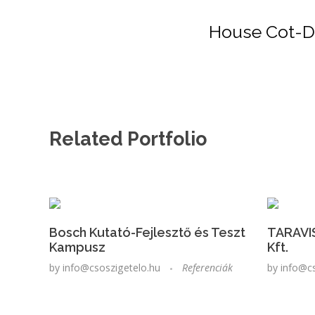
House Cot-Du
Related Portfolio
Bosch Kutató-Fejlesztő és Teszt
TARAVIS
Kampusz
Kft.
by
info@csoszigetelo.hu
Referenciák
by
info@c