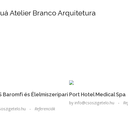
á Atelier Branco Arquitetura
 Baromfi és Élelmiszeripari
Port Hotel Medical Spa
by
info@csoszigetelo.hu
Re
soszigetelo.hu
Referenciák