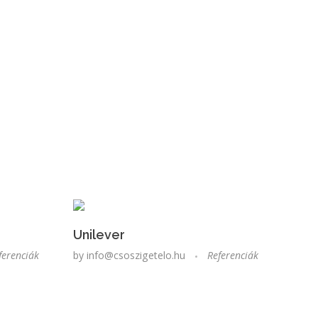
Unilever
ferenciák
by
info@csoszigetelo.hu
Referenciák