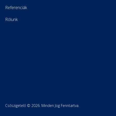
Referenciák
Rólunk
Kapcsolat
Dankó Zsolt, ügyvezető igazgató
Email: dnkproteckkft@gmail.com
Tel: +36 30 399 1537
Csőszigetelő © 2026. Minden Jog Fenntartva.